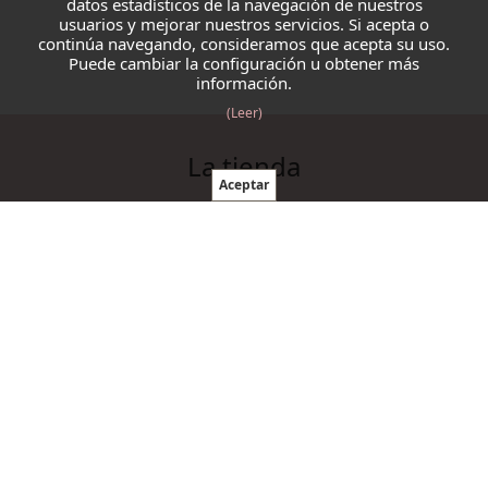
datos estadísticos de la navegación de nuestros
usuarios y mejorar nuestros servicios. Si acepta o
continúa navegando, consideramos que acepta su uso.
Puede cambiar la configuración u obtener más
información.
(Leer)
La tienda
Blazmo
Contacto
Condiciones de compra
Productos
Ovillos
Agujas y ganchillos
Cordelería
Accesorios punto y ganchillo