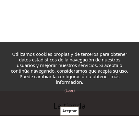
Utilizamos cookies propias y de terceros para obtener
datos estadísticos de la navegación de nuestros
usuarios y mejorar nuestros servicios. Si acepta o
continúa navegando, consideramos que acepta su uso.
Puede cambiar la configuración u obtener más
información.
(Leer)
La tienda
Blazmo
Contacto
Condiciones de compra