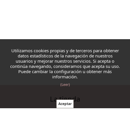
Utilizamos cookies propias y de terceros para obtener
datos estadísticos de la navegación de nuestros
usuarios y mejorar nuestros servicios. Si acepta o
continúa navegando, consideramos que acepta su uso.
Puede cambiar la configuración u obtener más
información.
(Leer)
La tienda
Blazmo
Contacto
Condiciones de compra