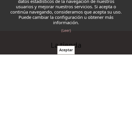
datos estadísticos de la navegación de nuestros
usuarios y mejorar nuestros servicios. Si acepta o
continúa navegando, consideramos que acepta su uso.
Puede cambiar la configuración u obtener más
información.
(Leer)
La tienda
Blazmo
Contacto
Condiciones de compra
Productos
Ovillos
Agujas y ganchillos
Cordelería
Accesorios punto y ganchillo