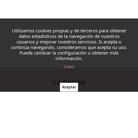
Utilizamos cookies propias y de terceros para obtener
datos estadísticos de la navegación de nuestros
usuarios y mejorar nuestros servicios. Si acepta o
continúa navegando, consideramos que acepta su uso.
Puede cambiar la configuración u obtener más
información.
(Leer)
La tienda
Blazmo
Contacto
Condiciones de compra
Productos