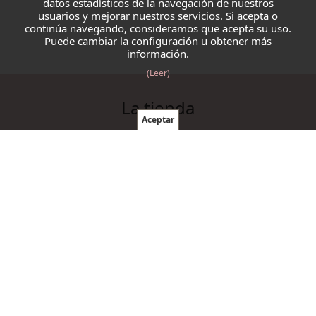
datos estadísticos de la navegación de nuestros
usuarios y mejorar nuestros servicios. Si acepta o
continúa navegando, consideramos que acepta su uso.
Puede cambiar la configuración u obtener más
información.
(Leer)
La tienda
Blazmo
Contacto
Condiciones de compra
Productos
Ovillos
Agujas y ganchillos
Cordelería
Accesorios punto y ganchillo