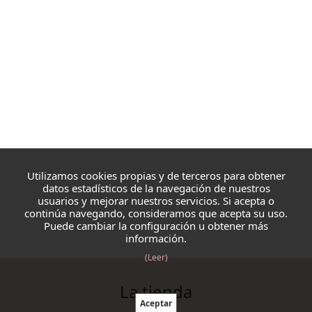
Utilizamos cookies propias y de terceros para obtener
datos estadísticos de la navegación de nuestros
usuarios y mejorar nuestros servicios. Si acepta o
continúa navegando, consideramos que acepta su uso.
Puede cambiar la configuración u obtener más
información.
(Leer)
La tienda