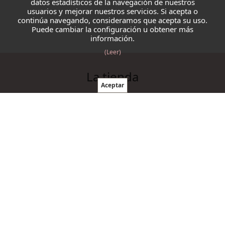
datos estadísticos de la navegación de nuestros
usuarios y mejorar nuestros servicios. Si acepta o
continúa navegando, consideramos que acepta su uso.
Puede cambiar la configuración u obtener más
información.
(Leer)
La tienda
Blazmo
Contacto
Condiciones de compra
Productos
Ovillos
Agujas y ganchillos
Cordelería
Accesorios punto y ganchillo