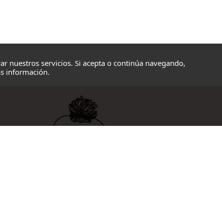
ar nuestros servicios. Si acepta o continúa navegando,
s información.
Avenida Navarra 28
20100 Errenteria, Gipuzkoa
843 67 17 34