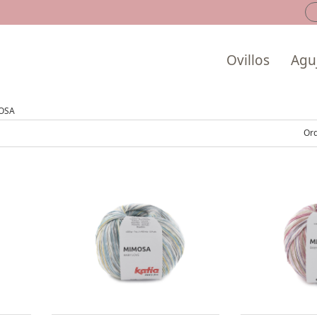
Ovillos
Aguj
OSA
Ord