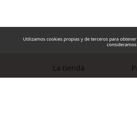
Utilizamos cookies propias y de terceros para obtener
consideramos 
La tienda
P
Blazmo
Ov
Contacto
Ag
Condiciones de compra
Co
Ac