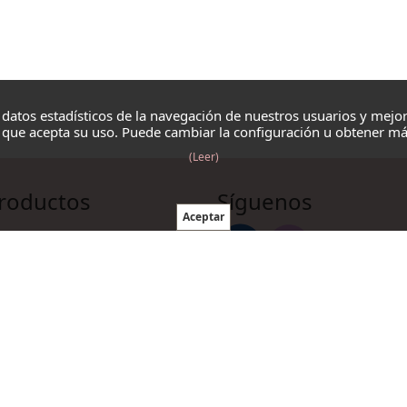
 datos estadísticos de la navegación de nuestros usuarios y mejor
que acepta su uso. Puede cambiar la configuración u obtener má
(Leer)
roductos
Síguenos
illos
ujas y ganchillos
rdelería
cesorios punto y ganchillo
Cookies
Mapa web
©
Zitu Informatika