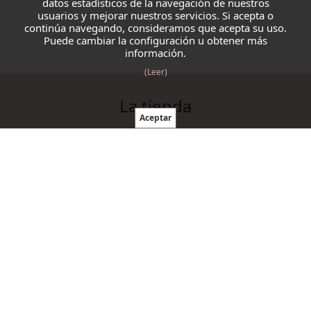
datos estadísticos de la navegación de nuestros
usuarios y mejorar nuestros servicios. Si acepta o
continúa navegando, consideramos que acepta su uso.
Puede cambiar la configuración u obtener más
información.
(Leer)
La tienda
Blazmo
Contacto
Condiciones de compra
Productos
Ovillos
Agujas y ganchillos
Cordelería
Accesorios punto y ganchillo