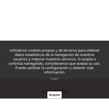
Utilizamos cookies propias y de terceros para obtener
datos estadísticos de la navegación de nuestros
usuarios y mejorar nuestros servicios. Si acepta o
continúa navegando, consideramos que acepta su uso.
Puede cambiar la configuración u obtener más
información.
(Leer)
La tienda
Blazmo
Contacto