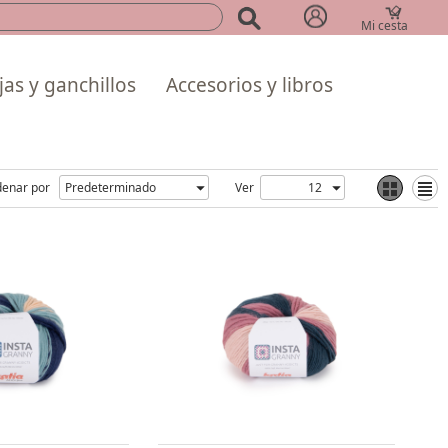
Mi cesta
(0)
as y ganchillos
Accesorios y libros
enar por
Ver