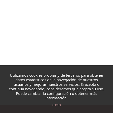
Utilizamos cookies propias y de terceros para obtener
datos estadísticos de la navegación de nuestros
usuarios y mejorar nuestros servicios. Si acepta o
continúa navegando, consideramos que acepta su uso.
Puede cambiar la configuración u obtener más
información.
(Leer)