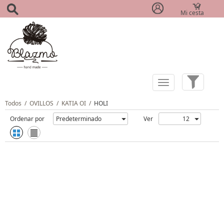
Mi cesta
(0)
Todos
/
OVILLOS
/
KATIA OI
/
HOLI
Ordenar por
Ver