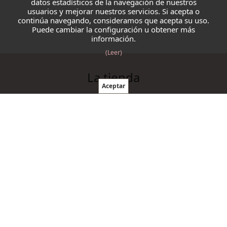
datos estadísticos de la navegación de nuestros
usuarios y mejorar nuestros servicios. Si acepta o
continúa navegando, consideramos que acepta su uso.
Puede cambiar la configuración u obtener más
información.
(Leer)
La tienda
Blazmo
Contacto
Condiciones de compra
Productos
Ovillos
Agujas y ganchillos
Cordelería
Accesorios punto y ganchillo