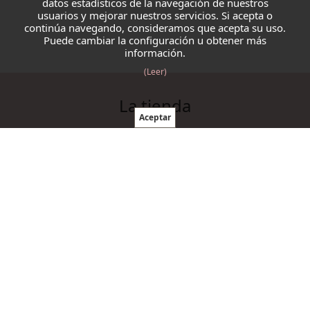
datos estadísticos de la navegación de nuestros
usuarios y mejorar nuestros servicios. Si acepta o
continúa navegando, consideramos que acepta su uso.
Puede cambiar la configuración u obtener más
información.
(Leer)
La tienda
Blazmo
Contacto
Condiciones de compra
Productos
Ovillos
Agujas y ganchillos
Cordelería
Accesorios punto y ganchillo