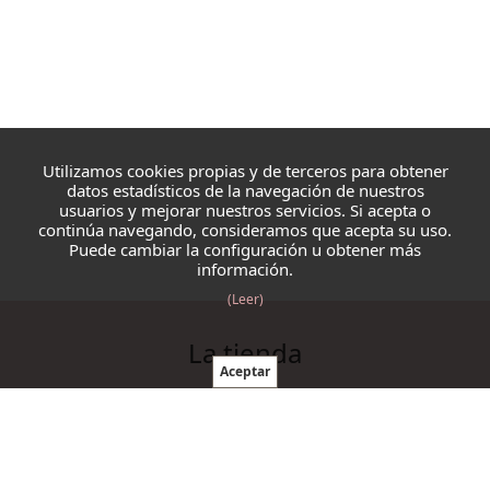
Utilizamos cookies propias y de terceros para obtener
datos estadísticos de la navegación de nuestros
usuarios y mejorar nuestros servicios. Si acepta o
continúa navegando, consideramos que acepta su uso.
Puede cambiar la configuración u obtener más
información.
(Leer)
La tienda
Blazmo
Contacto
Condiciones de compra