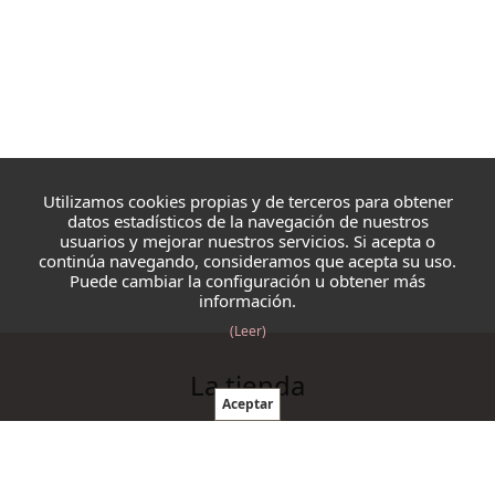
Utilizamos cookies propias y de terceros para obtener
datos estadísticos de la navegación de nuestros
usuarios y mejorar nuestros servicios. Si acepta o
continúa navegando, consideramos que acepta su uso.
Puede cambiar la configuración u obtener más
información.
(Leer)
La tienda
Blazmo
Contacto
Condiciones de compra